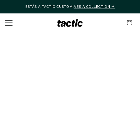
ESTÀS A TACTIC CUSTOM.
VES A COLLECTION →
Saltar al contingut